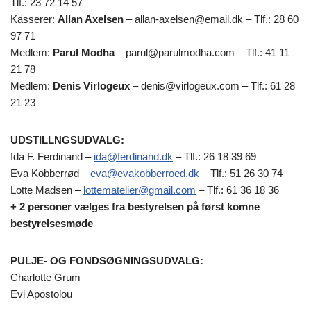
Tlf.: 23 72 14 57
Kasserer:
Allan Axelsen
– allan-axelsen@email.dk – Tlf.: 28 60
97 71
Medlem:
Parul Modha
– parul@parulmodha.com – Tlf.: 41 11
21 78
Medlem:
Denis Virlogeux
– denis@virlogeux.com – Tlf.: 61 28
21 23
UDSTILLNGSUDVALG:
Ida F. Ferdinand –
ida@ferdinand.dk
– Tlf.: 26 18 39 69
Eva Kobberrød –
eva@evakobberroed.dk
– Tlf.: 51 26 30 74
Lotte Madsen –
lottematelier@gmail.com
– Tlf.: 61 36 18 36
+ 2 personer vælges fra bestyrelsen på først komne
bestyrelsesmøde
PULJE- OG FONDSØGNINGSUDVALG:
Charlotte Grum
Evi Apostolou