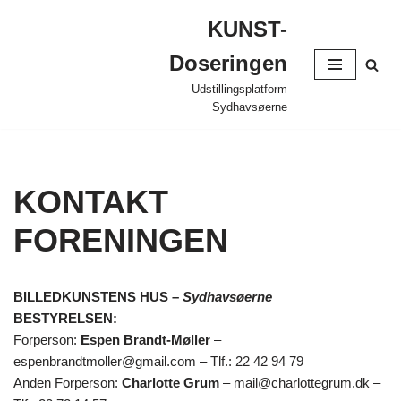
KUNST-
Spring
Doseringen
til
indhold
Udstillingsplatform
Sydhavsøerne
KONTAKT
FORENINGEN
BILLEDKUNSTENS HUS –
Sydhavsøerne
BESTYRELSEN:
Forperson:
Espen Brandt-Møller
–
espenbrandtmoller@gmail.com – Tlf.: 22 42 94 79
Anden Forperson:
Charlotte Grum
– mail@charlottegrum.dk –