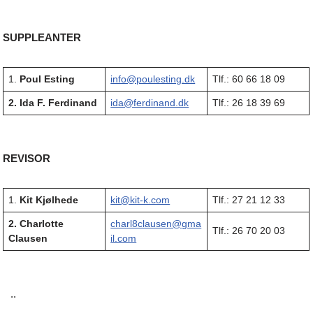
SUPPLEANTER
1.
Poul Esting
info@poulesting.dk
Tlf.: 60 66 18 09
2. Ida F. Ferdinand
ida@ferdinand.dk
Tlf.: 26 18 39 69
REVISOR
1.
Kit Kjølhede
kit@kit-k.com
Tlf.: 27 21 12 33
2. Charlotte
charl8clausen@gma
Tlf.: 26 70 20 03
Clausen
il.com
..